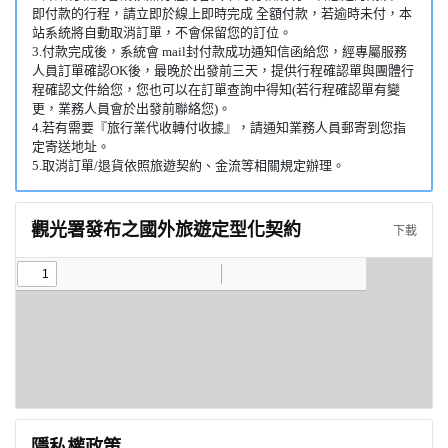
即付款的行程，請立即於線上即時完成 全額付款，若逾時未付，本
站系統將自動取消訂單，不會保留您的訂位。
3.付款完成後，系統會 mail封付款成功通知信函給您，經專屬服務
人員訂單確認OK後，最晚於出發前三天，提供行程確認單與團體行
程確認文件給您，您也可以在訂單查詢中得知(若行程確認單有變
更，業務人員會於出發前聯絡您)。
4.若有需要『旅行業代收轉付收據』，請通知業務人員郵寄到您指
定寄送地址。
5.取消訂單/退貨依照旅遊契約、金流等相關規定辦理。
觀光署發布之國外旅遊定型化契約
下載
隱私權政策