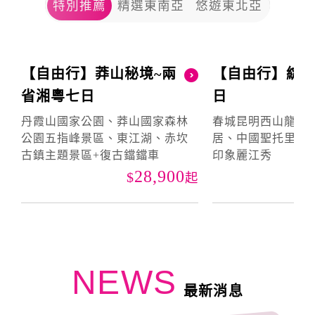
特別推薦
精選東南亞
悠遊東北亞
【自由行】莽山秘境~兩
【自由行】綻
省湘粵七日
日
丹霞山國家公園、莽山國家森林
春城昆明西山龍門
公園五指峰景區、東江湖、赤坎
居、中國聖托里尼
古鎮主題景區+復古鐺鐺車
印象麗江秀
28,900
起
NEWS
最新消息