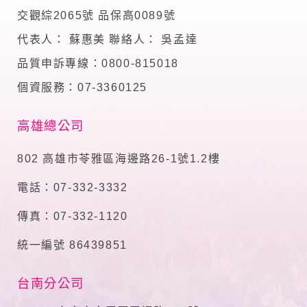
錄等，做為我們增進網站服務的參考依據，此記錄為內部應
交觀綜2065號 品保高0089號
用，決不對外公布。
為提供精確的服務，我們會將收集的問卷調查內容進行統計與
代表人： 蘇惠美 聯絡人： 吳孟達
分析，分析結果之統計數據或說明文字呈現，除供內部研究
外，我們會視需要公佈統計數據及說明文字，但不涉及特定個
品質申訴專線：0800-815018
人之資料。
除非取得您的同意或其他法令之特別規定，本網站絕不會將您
個資服務：07-3360125
的個人資料揭露予第三人或使用於蒐集目的以外之其他用途。
在您於本網站註冊帳號、使用本網站相關產品、服務、活動或
高雄總公司
贈獎時，本網站會收集您的個人識別資料，本網站也可以從商
業夥伴處取得個人資料。
當客戶在本網站註冊時，我們會取得您的姓名、電話、住址、
802 高雄市苓雅區海邊路26-1號1.2樓
身份證字號、電子郵件、出生日期、性別、行業等相關資料，
當您註冊成功，並登入使用我們的服務後，我們即取得您的資
電話：07-332-3332
料。註冊時，本網站取得您的姓名、電話、住址、身份證字
號、電子郵件、出生日期、性別、行業等相關資料，當您註冊
傳真：07-332-1120
成功，並登入使用我們的服務後，本網站即取得您的資料。
其他除了上述，會保留您在上網瀏覽或查詢時，伺服器自行產
統一編號 86439851
生的相關記錄，包括您使用連線設備的 IP 位址、使用時間、使
用的瀏覽器、瀏覽及點選資料紀錄等。本網站會對個別連線者
的瀏覽器予以標示，歸納使用者瀏覽器在本網站內部所瀏覽的
台南分公司
網頁，除非您願意告知您的個人資料，否則本網站不會也無法
將此項記錄和您對應。請您注意，在本網站網刊登廣告之廠