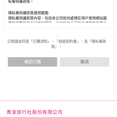
私權保護政策。
隱私權保護政策適用範圍:
隱私權保護政策內容，包括本公司如何處理在用戶使用網站服
務時收集到的身份識別資料，也包括本公司如何處理在商業合
作與本公司合作時分享的任何身份識別資料。隱私權保護政策
不適用於本公司以外的公司或網站群，與非本站所僱用或管理
人員。例如您透過本公司旗下網站上的廣告廠商連結，這些置
已閱讀並同意「訂購須知」、「旅遊契約書」、及「隱私權政
放連結的廠商也可能蒐集您個人的資料。對於您主動提供的個
策」。
人資訊，這些廣告廠商或連結網站有其個別的隱私權保護政
策，其資料處理措施不適用於本公司隱私權保護政策。
您個人在本網站上的聊天室或討論區中任意公開個人資料的行
確認訂購
取消
為，在非經加密的保護下，亦不適用於本公司隱私權保護政
策。
資料的蒐集與使用方式:
為了在本網站提供您最佳的互動性服務，可能會請您提供相關
個人的資料，其範圍如下：
本網站在您使用服務信箱、問卷調查等互動性功能時，會保留
您所提供的姓名、電子郵件地址、聯絡方式及使用時間等。
於一般瀏覽時，伺服器會自行記錄相關行徑，包括您使用連線
喬安旅行社股份有限公司
設備的 IP 位址、使用時間、使用的瀏覽器、瀏覽及點選資料記