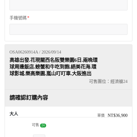
手機號碼
OSA06260914A / 2026/09/14
高雄出發.花現關西名阪雙樂園6日.兩晚環
球周邊飯店.螃蟹和牛吃到飽.絕美花海.環
球影城.樂高樂園.嵐山叮叮車.大阪進出
可售團位：經濟艙
24
請確認訂購內容
大人
NT$36,900
可售
24