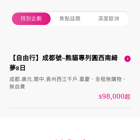
特別企劃
焦點話題
深度歐洲
【自由行】成都號~熊貓專列圓西南綺
夢8日
成都.廣元.閬中.貴州西江千戶.重慶．全程無購物．
無自費
98,000
起