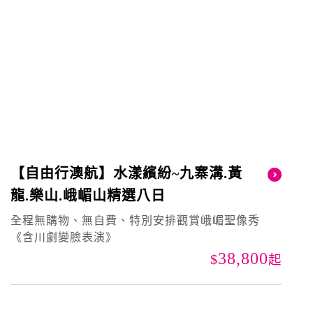
【自由行澳航】水漾繽紛~九寨溝.黃
龍.樂山.峨嵋山精選八日
全程無購物、無自費、特別安排觀賞峨嵋聖像秀
《含川劇變臉表演》
38,800
起