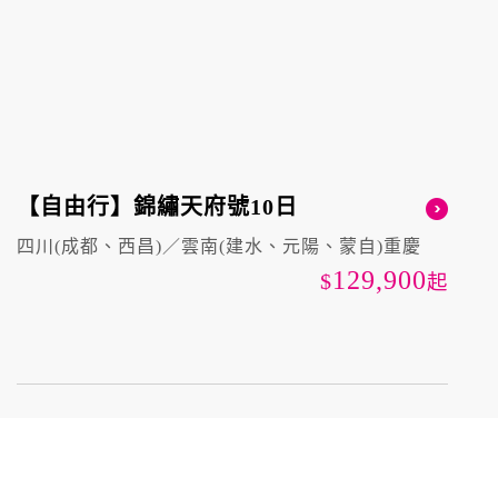
【自由行】錦繡天府號10日
四川(成都、西昌)／雲南(建水、元陽、蒙自)重慶
129,900
起