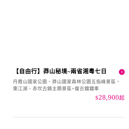
【自由行】莽山秘境~兩省湘粵七日
丹霞山國家公園、莽山國家森林公園五指峰景區、
東江湖、赤坎古鎮主題景區+復古鐺鐺車
28,900
起