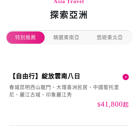
Asia Travel
探索亞洲
特別推薦
精選東南亞
悠遊東北亞
【自由行】綻放雲南八日
春城昆明西山龍門、大理喜洲民居、中國聖托里
尼、麗江古城、印象麗江秀
41,800
起