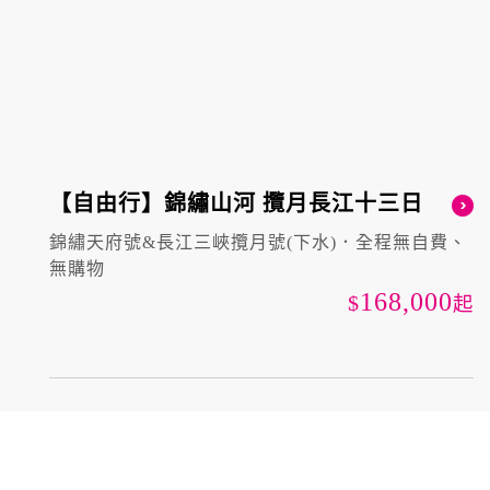
【自由行】錦繡山河 攬月長江十三日
錦繡天府號&長江三峽攬月號(下水)．全程無自費、
無購物
168,000
起