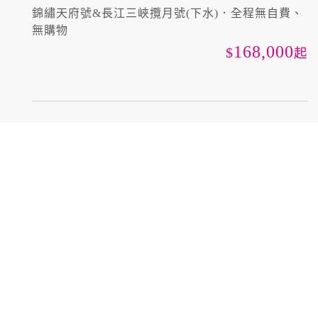
錦繡天府號&長江三峽攬月號(下水)．全程無自費、
無購物
168,000
起