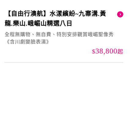
【自由行澳航】水漾繽紛~九寨溝.黃
龍.樂山.峨嵋山精選八日
全程無購物、無自費、特別安排觀賞峨嵋聖像秀
《含川劇變臉表演》
38,800
起