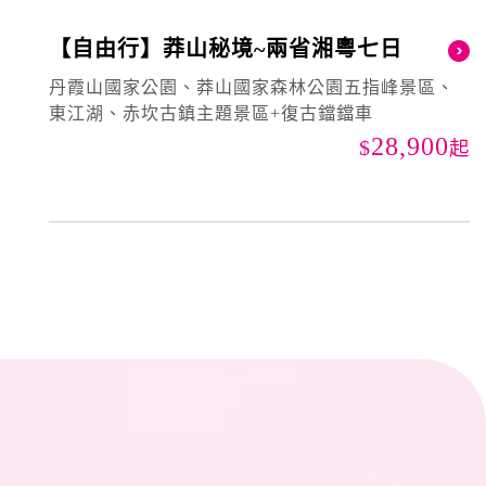
【自由行】莽山秘境~兩省湘粵七日
丹霞山國家公園、莽山國家森林公園五指峰景區、
東江湖、赤坎古鎮主題景區+復古鐺鐺車
28,900
起