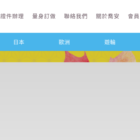
證件辦理
量身訂做
聯絡我們
關於喬安
會員
日本
歐洲
遊輪