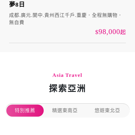
夢8日
成都.廣元.閬中.貴州西江千戶.重慶．全程無購物．
無自費
98,000
起
Asia Travel
探索亞洲
特別推薦
精選東南亞
悠遊東北亞