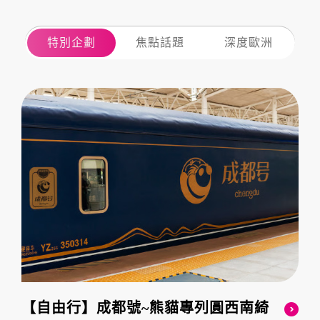
特別企劃
焦點話題
深度歐洲
【自由行】成都號~熊貓專列圓西南綺