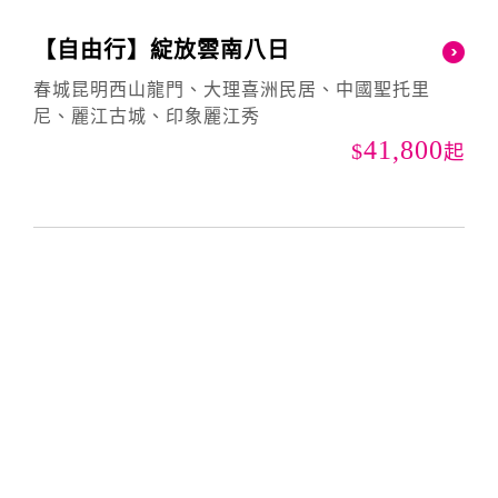
【自由行】綻放雲南八日
春城昆明西山龍門、大理喜洲民居、中國聖托里
尼、麗江古城、印象麗江秀
41,800
起