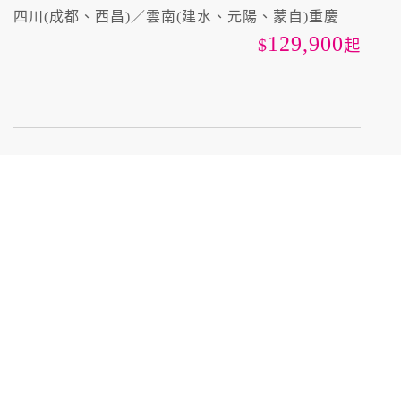
四川(成都、西昌)／雲南(建水、元陽、蒙自)重慶
129,900
起