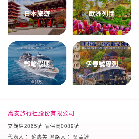
日本旅遊
歐洲列國
郵輪假期
伊春號專列
喬安旅行社股份有限公司
交觀綜2065號 品保高0089號
代表人： 蘇惠美 聯絡人： 吳孟達