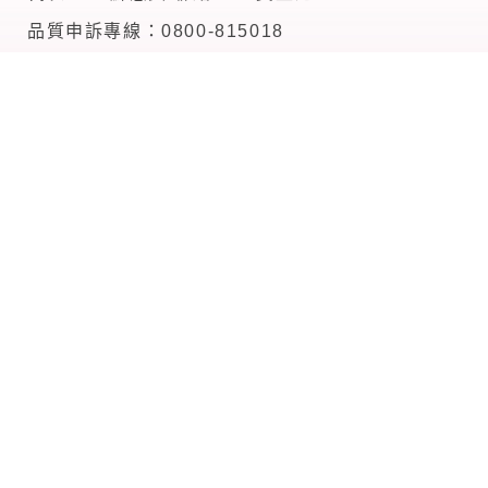
品質申訴專線：0800-815018
個資服務：07-3360125
高雄總公司
802 高雄市苓雅區海邊路26-1號1.2樓
電話：07-332-3332
傳真：07-332-1120
統一編號 86439851
台南分公司
70848 台南市安平區平通路126號
電話：06-298-3336