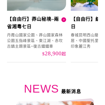
【自由行】莽山秘境~兩
【自由行】綻
省湘粵七日
日
丹霞山國家公園、莽山國家森林
春城昆明西山龍門
公園五指峰景區、東江湖、赤坎
居、中國聖托里尼
古鎮主題景區+復古鐺鐺車
印象麗江秀
28,900
起
NEWS
最新消息