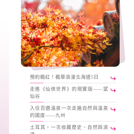
預約楓紅！楓華浪漫北海道5日
走進《仙俠世界》的現實版——望
仙谷
入住百選溫泉一次走遍自然與溫泉
的國度——九州
土耳其，一次收藏歷史、自然與浪