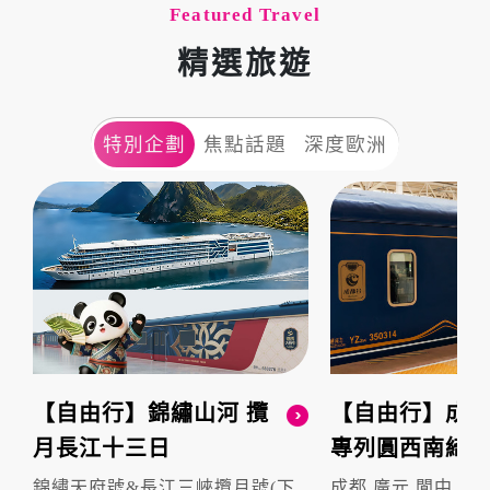
Featured Travel
精選旅遊
特別企劃
焦點話題
深度歐洲
【自由行】錦繡山河 攬
【自由行】成都
月長江十三日
專列圓西南綺夢
錦繡天府號&長江三峽攬月號(下
成都.廣元.閬中.貴