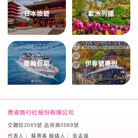
日本旅遊
歐洲列國
郵輪假期
伊春號專列
喬安旅行社股份有限公司
交觀綜2065號 品保高0089號
代表人： 蘇惠美 聯絡人： 吳孟達