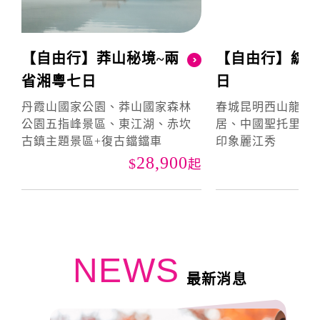
【自由行】莽山秘境~兩
【自由行】綻
省湘粵七日
日
丹霞山國家公園、莽山國家森林
春城昆明西山龍門
公園五指峰景區、東江湖、赤坎
居、中國聖托里尼
古鎮主題景區+復古鐺鐺車
印象麗江秀
28,900
起
NEWS
最新消息