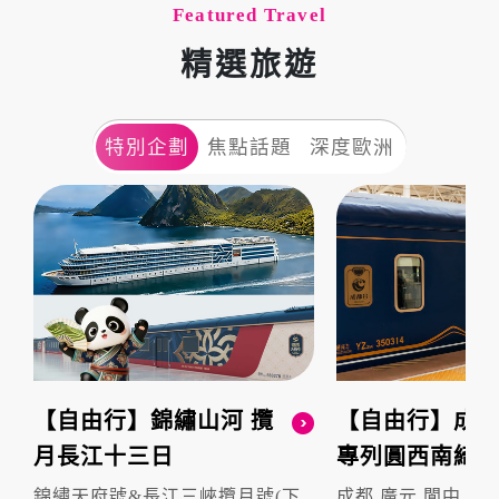
Featured Travel
精選旅遊
特別企劃
焦點話題
深度歐洲
【自由行】錦繡山河 攬
【自由行】成都
月長江十三日
專列圓西南綺夢
錦繡天府號&長江三峽攬月號(下
成都.廣元.閬中.貴