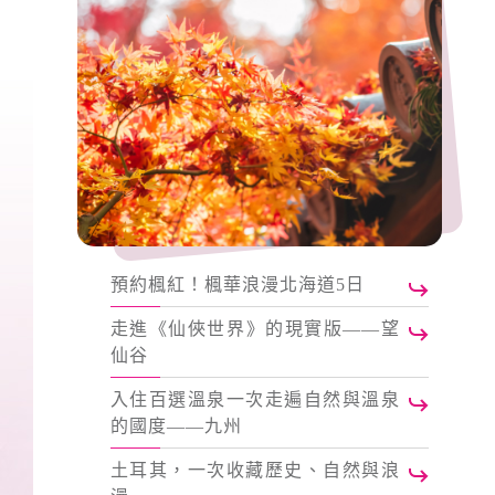
預約楓紅！楓華浪漫北海道5日
走進《仙俠世界》的現實版——望
仙谷
入住百選溫泉一次走遍自然與溫泉
的國度——九州
土耳其，一次收藏歷史、自然與浪