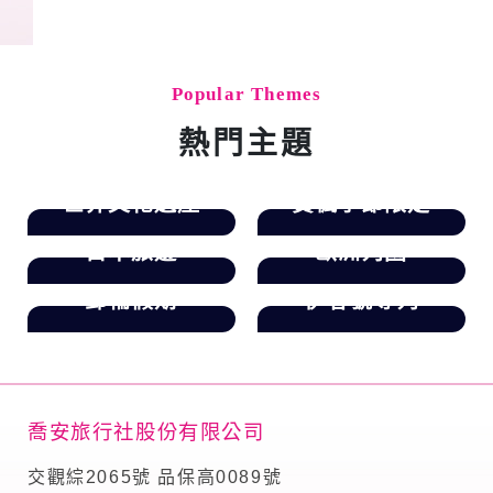
Popular Themes
熱門主題
世界文化遺產
賞楓季節限定
日本旅遊
歐洲列國
郵輪假期
伊春號專列
喬安旅行社股份有限公司
交觀綜2065號 品保高0089號