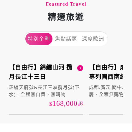
Featured Travel
精選旅遊
特別企劃
焦點話題
深度歐洲
【自由行】錦繡山河 攬
【自由行】成都
月長江十三日
專列圓西南綺夢
錦繡天府號&長江三峽攬月號(下
成都.廣元.閬中.貴
水)．全程無自費、無購物
慶．全程無購物．
168,000
起