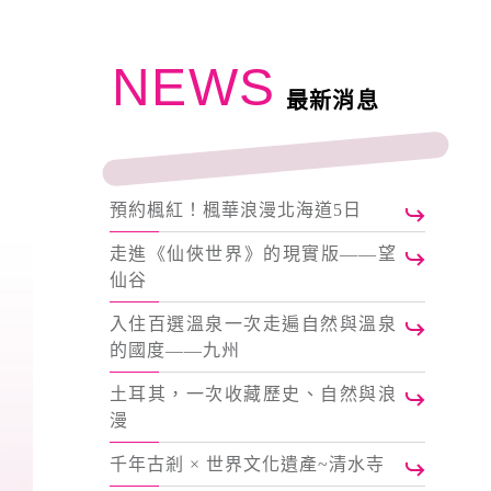
NEWS
最新消息
預約楓紅！楓華浪漫北海道5日
走進《仙俠世界》的現實版——望
仙谷
入住百選溫泉一次走遍自然與溫泉
的國度——九州
土耳其，一次收藏歷史、自然與浪
漫
千年古剎 × 世界文化遺產~清水寺