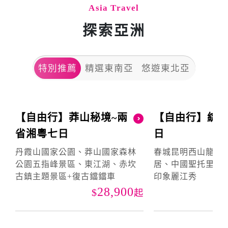
Asia Travel
探索亞洲
特別推薦
精選東南亞
悠遊東北亞
【自由行】莽山秘境~兩
【自由行】綻
省湘粵七日
日
丹霞山國家公園、莽山國家森林
春城昆明西山龍門
公園五指峰景區、東江湖、赤坎
居、中國聖托里尼
古鎮主題景區+復古鐺鐺車
印象麗江秀
28,900
起