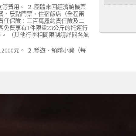
支等費用。 ２.團體來回經濟艙機票
列餐、景點門票、住宿飯店（全程兩
社責任保險：三百萬履約責任險及二
客免費享有1件限重23公斤的托運行
李。 （其他行李相關限制請詳閱各航
2000元。 ２.導遊、領隊小費（每