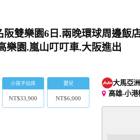
名阪雙樂園6日.兩晚環球周邊飯店
高樂園.嵐山叮叮車.大阪進出
大馬亞
小孩不佔床
嬰兒
高雄-小港
NT$33,900
NT$6,000