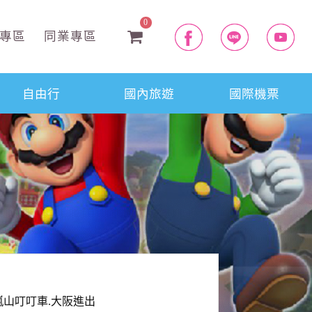
0
專區
同業專區
自由行
國內旅遊
國際機票
嵐山叮叮車.大阪進出