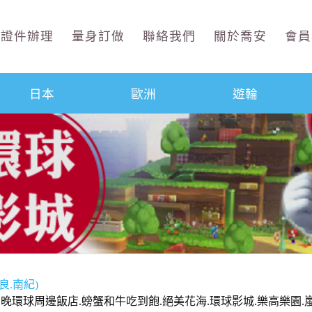
證件辦理
量身訂做
聯絡我們
關於喬安
會員
日本
歐洲
遊輪
良.南紀)
兩晚環球周邊飯店.螃蟹和牛吃到飽.絕美花海.環球影城.樂高樂園.