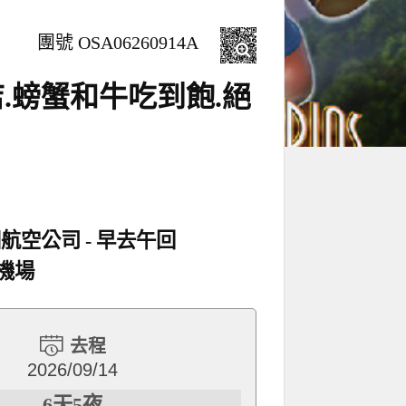
團號 OSA06260914A
.螃蟹和牛吃到飽.絕
洲航空公司
早去午回
機場
去程
2026/09/14
6天5夜