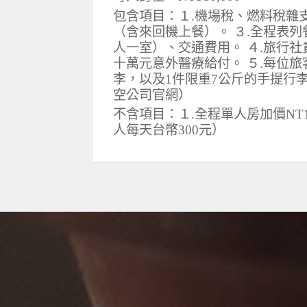
包含項目：１.機場稅、燃料稅雜
（含來回機上餐）。 ３.全程表
人一室）、交通費用。 ４.旅行
十萬元意外醫療給付。 ５.每位旅
李，以及1件限重7公斤的手提行
空公司官網）
不含項目：１.全程單人房加價NT1
人每天台幣300元）