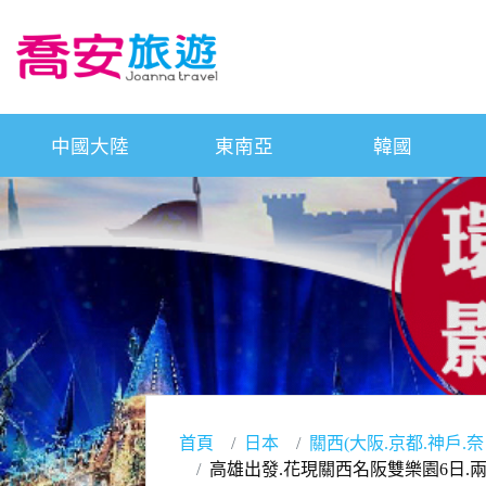
中國大陸
東南亞
韓國
首頁
日本
關西(大阪.京都.神戶.奈
高雄出發.花現關西名阪雙樂園6日.